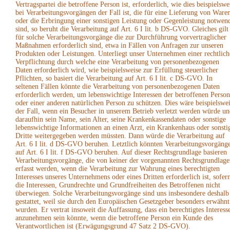
Vertragspartei die betroffene Person ist, erforderlich, wie dies beispielswe
bei Verarbeitungsvorgängen der Fall ist, die für eine Lieferung von Ware
oder die Erbringung einer sonstigen Leistung oder Gegenleistung notwen
sind, so beruht die Verarbeitung auf Art. 6 I lit. b DS-GVO. Gleiches gilt
für solche Verarbeitungsvorgänge die zur Durchführung vorvertraglicher
Maßnahmen erforderlich sind, etwa in Fällen von Anfragen zur unseren
Produkten oder Leistungen. Unterliegt unser Unternehmen einer rechtlich
Verpflichtung durch welche eine Verarbeitung von personenbezogenen
Daten erforderlich wird, wie beispielsweise zur Erfüllung steuerlicher
Pflichten, so basiert die Verarbeitung auf Art. 6 I lit. c DS-GVO. In
seltenen Fällen könnte die Verarbeitung von personenbezogenen Daten
erforderlich werden, um lebenswichtige Interessen der betroffenen Person
oder einer anderen natürlichen Person zu schützen. Dies wäre beispielswe
der Fall, wenn ein Besucher in unserem Betrieb verletzt werden würde un
daraufhin sein Name, sein Alter, seine Krankenkassendaten oder sonstige
lebenswichtige Informationen an einen Arzt, ein Krankenhaus oder sonsti
Dritte weitergegeben werden müssten. Dann würde die Verarbeitung auf
Art. 6 I lit. d DS-GVO beruhen. Letztlich könnten Verarbeitungsvorgäng
auf Art. 6 I lit. f DS-GVO beruhen. Auf dieser Rechtsgrundlage basieren
Verarbeitungsvorgänge, die von keiner der vorgenannten Rechtsgrundlage
erfasst werden, wenn die Verarbeitung zur Wahrung eines berechtigten
Interesses unseres Unternehmens oder eines Dritten erforderlich ist, sofer
die Interessen, Grundrechte und Grundfreiheiten des Betroffenen nicht
überwiegen. Solche Verarbeitungsvorgänge sind uns insbesondere deshalb
gestattet, weil sie durch den Europäischen Gesetzgeber besonders erwähnt
wurden. Er vertrat insoweit die Auffassung, dass ein berechtigtes Interess
anzunehmen sein könnte, wenn die betroffene Person ein Kunde des
Verantwortlichen ist (Erwägungsgrund 47 Satz 2 DS-GVO).