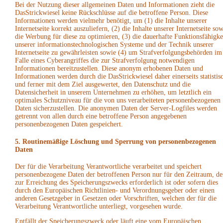
Bei der Nutzung dieser allgemeinen Daten und Informationen zieht die
DasStrickwiesel keine Rückschlüsse auf die betroffene Person. Diese
Informationen werden vielmehr benötigt, um (1) die Inhalte unserer
Internetseite korrekt auszuliefern, (2) die Inhalte unserer Internetseite sow
die Werbung für diese zu optimieren, (3) die dauerhafte Funktionsfähigke
unserer informationstechnologischen Systeme und der Technik unserer
Internetseite zu gewährleisten sowie (4) um Strafverfolgungsbehörden im
Falle eines Cyberangriffes die zur Strafverfolgung notwendigen
Informationen bereitzustellen. Diese anonym erhobenen Daten und
Informationen werden durch die DasStrickwiesel daher einerseits statistis
und ferner mit dem Ziel ausgewertet, den Datenschutz und die
Datensicherheit in unserem Unternehmen zu erhöhen, um letztlich ein
optimales Schutzniveau für die von uns verarbeiteten personenbezogenen
Daten sicherzustellen. Die anonymen Daten der Server-Logfiles werden
getrennt von allen durch eine betroffene Person angegebenen
personenbezogenen Daten gespeichert.
5. Routinemäßige Löschung und Sperrung von personenbezogenen
Daten
Der für die Verarbeitung Verantwortliche verarbeitet und speichert
personenbezogene Daten der betroffenen Person nur für den Zeitraum, de
zur Erreichung des Speicherungszwecks erforderlich ist oder sofern dies
durch den Europäischen Richtlinien- und Verordnungsgeber oder einen
anderen Gesetzgeber in Gesetzen oder Vorschriften, welchen der für die
Verarbeitung Verantwortliche unterliegt, vorgesehen wurde.
Entfällt der Speicherungszweck oder läuft eine vom Europäischen