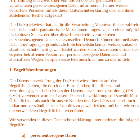
Art, Umfang und Zweck der von uns erhobenen, genutzten und
verarbeiteten personenbezogenen Daten informieren. Ferner werden
betroffene Personen mittels dieser Datenschutzerklärung über die ihnen
zustehenden Rechte aufgeklärt.
Die DasStrickwiesel hat als für die Verarbeitung Verantwortlicher zahlrei
technische und organisatorische Maßnahmen umgesetzt, um einen möglich
lückenlosen Schutz der über diese Internetseite verarbeiteten
personenbezogenen Daten sicherzustellen. Dennoch können Internetbasier
Datenübertragungen grundsätzlich Sicherheitslücken aufweisen, sodass ei
absoluter Schutz nicht gewährleistet werden kann. Aus diesem Grund steh
es jeder betroffenen Person frei, personenbezogene Daten auch auf
alternativen Wegen, beispielsweise telefonisch, an uns zu übermitteln.
1. Begriffsbestimmungen
Die Datenschutzerklärung der DasStrickwiesel beruht auf den
Begrifflichkeiten, die durch den Europäischen Richtlinien- und
Verordnungsgeber beim Erlass der Datenschutz-Grundverordnung (DS-
GVO) verwendet wurden. Unsere Datenschutzerklärung soll sowohl für d
Öffentlichkeit als auch für unsere Kunden und Geschäftspartner einfach
lesbar und verständlich sein. Um dies zu gewährleisten, möchten wir vora
die verwendeten Begrifflichkeiten erläutern.
Wir verwenden in dieser Datenschutzerklärung unter anderem die folgend
Begriffe:
a) personenbezogene Daten