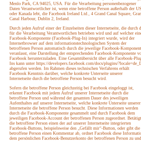
Menlo Park, CA 94025, USA. Für die Verarbeitung personenbezogener
Daten Verantwortlicher ist, wenn eine betroffene Person außerhalb der U
oder Kanada lebt, die Facebook Ireland Ltd., 4 Grand Canal Square, Gra
Canal Harbour, Dublin 2, Ireland.
Durch jeden Aufruf einer der Einzelseiten dieser Internetseite, die durch 
für die Verarbeitung Verantwortlichen betrieben wird und auf welcher ein
Facebook-Komponente (Facebook-Plug-In) integriert wurde, wird der
Internetbrowser auf dem informationstechnologischen System der
betroffenen Person automatisch durch die jeweilige Facebook-Komponen
veranlasst, eine Darstellung der entsprechenden Facebook-Komponente v
Facebook herunterzuladen. Eine Gesamtübersicht über alle Facebook-Plu
Ins kann unter https://developers.facebook.com/docs/plugins/?locale=de
abgerufen werden. Im Rahmen dieses technischen Verfahrens erhält
Facebook Kenntnis darüber, welche konkrete Unterseite unserer
Internetseite durch die betroffene Person besucht wird.
Sofern die betroffene Person gleichzeitig bei Facebook eingeloggt ist,
erkennt Facebook mit jedem Aufruf unserer Internetseite durch die
betroffene Person und während der gesamten Dauer des jeweiligen
Aufenthaltes auf unserer Internetseite, welche konkrete Unterseite unserer
Internetseite die betroffene Person besucht. Diese Informationen werden
durch die Facebook-Komponente gesammelt und durch Facebook dem
jeweiligen Facebook-Account der betroffenen Person zugeordnet. Betätig
die betroffene Person einen der auf unserer Internetseite integrierten
Facebook-Buttons, beispielsweise den „Gefällt mir“-Button, oder gibt die
betroffene Person einen Kommentar ab, ordnet Facebook diese Informati
dem persönlichen Facebook-Benutzerkonto der betroffenen Person zu un