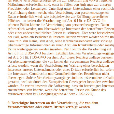
für solche Verarbeitungsvorgänge die zur Durchführung vorvertraglicher
Maßnahmen erforderlich sind, etwa in Fällen von Anfragen zur unseren
Produkten oder Leistungen. Unterliegt unser Unternehmen einer rechtlich
Verpflichtung durch welche eine Verarbeitung von personenbezogenen
Daten erforderlich wird, wie beispielsweise zur Erfüllung steuerlicher
Pflichten, so basiert die Verarbeitung auf Art. 6 I lit. c DS-GVO. In
seltenen Fällen könnte die Verarbeitung von personenbezogenen Daten
erforderlich werden, um lebenswichtige Interessen der betroffenen Person
oder einer anderen natürlichen Person zu schützen. Dies wäre beispielswe
der Fall, wenn ein Besucher in unserem Betrieb verletzt werden würde un
daraufhin sein Name, sein Alter, seine Krankenkassendaten oder sonstige
lebenswichtige Informationen an einen Arzt, ein Krankenhaus oder sonsti
Dritte weitergegeben werden müssten. Dann würde die Verarbeitung auf
Art. 6 I lit. d DS-GVO beruhen. Letztlich könnten Verarbeitungsvorgäng
auf Art. 6 I lit. f DS-GVO beruhen. Auf dieser Rechtsgrundlage basieren
Verarbeitungsvorgänge, die von keiner der vorgenannten Rechtsgrundlage
erfasst werden, wenn die Verarbeitung zur Wahrung eines berechtigten
Interesses unseres Unternehmens oder eines Dritten erforderlich ist, sofer
die Interessen, Grundrechte und Grundfreiheiten des Betroffenen nicht
überwiegen. Solche Verarbeitungsvorgänge sind uns insbesondere deshalb
gestattet, weil sie durch den Europäischen Gesetzgeber besonders erwähnt
wurden. Er vertrat insoweit die Auffassung, dass ein berechtigtes Interess
anzunehmen sein könnte, wenn die betroffene Person ein Kunde des
Verantwortlichen ist (Erwägungsgrund 47 Satz 2 DS-GVO).
9. Berechtigte Interessen an der Verarbeitung, die von dem
Verantwortlichen oder einem Dritten verfolgt werden