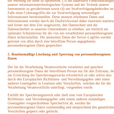
die Werbung für diese zu optimieren, (3) die dauerhafte Funktionsfähigke
unserer informationstechnologischen Systeme und der Technik unserer
Internetseite zu gewährleisten sowie (4) um Strafverfolgungsbehörden im
Falle eines Cyberangriffes die zur Strafverfolgung notwendigen
Informationen bereitzustellen. Diese anonym erhobenen Daten und
Informationen werden durch die DasStrickwiesel daher einerseits statistis
und ferner mit dem Ziel ausgewertet, den Datenschutz und die
Datensicherheit in unserem Unternehmen zu erhöhen, um letztlich ein
optimales Schutzniveau für die von uns verarbeiteten personenbezogenen
Daten sicherzustellen. Die anonymen Daten der Server-Logfiles werden
getrennt von allen durch eine betroffene Person angegebenen
personenbezogenen Daten gespeichert.
5. Routinemäßige Löschung und Sperrung von personenbezogenen
Daten
Der für die Verarbeitung Verantwortliche verarbeitet und speichert
personenbezogene Daten der betroffenen Person nur für den Zeitraum, de
zur Erreichung des Speicherungszwecks erforderlich ist oder sofern dies
durch den Europäischen Richtlinien- und Verordnungsgeber oder einen
anderen Gesetzgeber in Gesetzen oder Vorschriften, welchen der für die
Verarbeitung Verantwortliche unterliegt, vorgesehen wurde.
Entfällt der Speicherungszweck oder läuft eine vom Europäischen
Richtlinien- und Verordnungsgeber oder einem anderen zuständigen
Gesetzgeber vorgeschriebene Speicherfrist ab, werden die
personenbezogenen Daten routinemäßig und entsprechend den gesetzliche
Vorschriften gesperrt oder gelöscht.