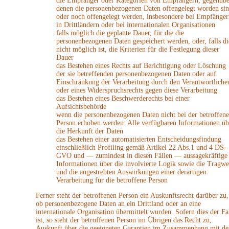
die Empfänger oder Kategorien von Empfängern, gegenübe
denen die personenbezogenen Daten offengelegt worden si
oder noch offengelegt werden, insbesondere bei Empfänger
in Drittländern oder bei internationalen Organisationen
falls möglich die geplante Dauer, für die die
personenbezogenen Daten gespeichert werden, oder, falls di
nicht möglich ist, die Kriterien für die Festlegung dieser
Dauer
das Bestehen eines Rechts auf Berichtigung oder Löschung
der sie betreffenden personenbezogenen Daten oder auf
Einschränkung der Verarbeitung durch den Verantwortliche
oder eines Widerspruchsrechts gegen diese Verarbeitung
das Bestehen eines Beschwerderechts bei einer
Aufsichtsbehörde
wenn die personenbezogenen Daten nicht bei der betroffen
Person erhoben werden: Alle verfügbaren Informationen üb
die Herkunft der Daten
das Bestehen einer automatisierten Entscheidungsfindung
einschließlich Profiling gemäß Artikel 22 Abs.1 und 4 DS-
GVO und — zumindest in diesen Fällen — aussagekräftige
Informationen über die involvierte Logik sowie die Tragwe
und die angestrebten Auswirkungen einer derartigen
Verarbeitung für die betroffene Person
Ferner steht der betroffenen Person ein Auskunftsrecht darüber zu,
ob personenbezogene Daten an ein Drittland oder an eine
internationale Organisation übermittelt wurden. Sofern dies der Fa
ist, so steht der betroffenen Person im Übrigen das Recht zu,
Auskunft über die geeigneten Garantien im Zusammenhang mit de