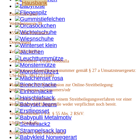
Hausbank
DasStrickwiesel
Weinsheimerstr.39
55545 Bad Kreuznach
Deutschland
Tel.: 0671/40152
Geschäftsführer: Ulrike Niedballa
Umsatzsteuer-Identifikationsnummer gemäß § 27 a Umsatzsteuergesetz:
USt-IdNr.: 06/122/31049
Plattform der EU-Kommission zur Online-Streitbeilegung:
https://ec.europa.eu/consumers/odr
Wir sind zur Teilnahme an einem Streitbeilegungsverfahren vor einer
Verbraucherschlichtungsstelle weder verpflichtet noch bereit.
Verantwortliche/r i.S.d. § 55 Abs. 2 RStV:
Ulrike Niedballa
Bildnachweis: Das Strickwiesel