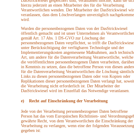
DasStrickwiesel gespeichert sind, veranlassen möchte, kann sie sic
hierzu jederzeit an einen Mitarbeiter des für die Verarbeitung
Verantwortlichen wenden. Der Mitarbeiter der DasStrickwiesel wi
veranlassen, dass dem Löschverlangen unverzüglich nachgekomm
wird.
Wurden die personenbezogenen Daten von der DasStrickwiesel
öffentlich gemacht und ist unser Unternehmen als Verantwortliche
gemäß Art. 17 Abs. 1 DS-GVO zur Löschung der
personenbezogenen Daten verpflichtet, so trifft die DasStrickwiese
unter Berücksichtigung der verfügbaren Technologie und der
Implementierungskosten angemessene Maßnahmen, auch technisch
Art, um andere für die Datenverarbeitung Verantwortliche, welche
die veröffentlichten personenbezogenen Daten verarbeiten, darübe
in Kenntnis zu setzen, dass die betroffene Person von diesen ander
für die Datenverarbeitung Verantwortlichen die Löschung sämtlich
Links zu diesen personenbezogenen Daten oder von Kopien oder
Replikationen dieser personenbezogenen Daten verlangt hat, sowei
die Verarbeitung nicht erforderlich ist. Der Mitarbeiter der
DasStrickwiesel wird im Einzelfall das Notwendige veranlassen.
e) Recht auf Einschränkung der Verarbeitung
Jede von der Verarbeitung personenbezogener Daten betroffene
Person hat das vom Europäischen Richtlinien- und Verordnungsge
gewährte Recht, von dem Verantwortlichen die Einschränkung der
Verarbeitung zu verlangen, wenn eine der folgenden Voraussetzun
gegeben ist: