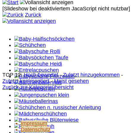
[Slideshow bei deaktiviertem JacaScript nicht nutzbar]
Zurück
TOP 12:
Hoch bewertet
-
Zuletzt hinzugekommen
-
Zuletzt kommentiert
-
Meist gesehen
Zurück zur Kategorieübersicht
Impressum
Datenschutz