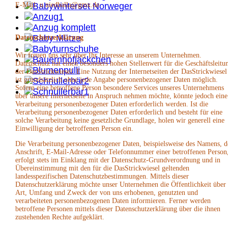
E-Mail: u.niedballa@gmx.de
Datenschutzerklärung
Wir freuen uns sehr über Ihr Interesse an unserem Unternehmen.
Datenschutz hat einen besonders hohen Stellenwert für die Geschäftsleitu
der DasStrickwiesel. Eine Nutzung der Internetseiten der DasStrickwiesel
ist grundsätzlich ohne jede Angabe personenbezogener Daten möglich.
Sofern eine betroffene Person besondere Services unseres Unternehmens
über unsere Internetseite in Anspruch nehmen möchte, könnte jedoch eine
Verarbeitung personenbezogener Daten erforderlich werden. Ist die
Verarbeitung personenbezogener Daten erforderlich und besteht für eine
solche Verarbeitung keine gesetzliche Grundlage, holen wir generell eine
Einwilligung der betroffenen Person ein.
Die Verarbeitung personenbezogener Daten, beispielsweise des Namens, d
Anschrift, E-Mail-Adresse oder Telefonnummer einer betroffenen Person
erfolgt stets im Einklang mit der Datenschutz-Grundverordnung und in
Übereinstimmung mit den für die DasStrickwiesel geltenden
landesspezifischen Datenschutzbestimmungen. Mittels dieser
Datenschutzerklärung möchte unser Unternehmen die Öffentlichkeit über
Art, Umfang und Zweck der von uns erhobenen, genutzten und
verarbeiteten personenbezogenen Daten informieren. Ferner werden
betroffene Personen mittels dieser Datenschutzerklärung über die ihnen
zustehenden Rechte aufgeklärt.