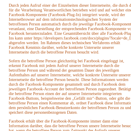
Durch jeden Aufruf einer der Einzelseiten dieser Internetseite, die durch 
für die Verarbeitung Verantwortlichen betrieben wird und auf welcher ein
Facebook-Komponente (Facebook-Plug-In) integriert wurde, wird der
Internetbrowser auf dem informationstechnologischen System der
betroffenen Person automatisch durch die jeweilige Facebook-Komponen
veranlasst, eine Darstellung der entsprechenden Facebook-Komponente v
Facebook herunterzuladen. Eine Gesamtübersicht über alle Facebook-Plu
Ins kann unter https://developers.facebook.com/docs/plugins/?locale=de
abgerufen werden. Im Rahmen dieses technischen Verfahrens erhält
Facebook Kenntnis darüber, welche konkrete Unterseite unserer
Internetseite durch die betroffene Person besucht wird.
Sofern die betroffene Person gleichzeitig bei Facebook eingeloggt ist,
erkennt Facebook mit jedem Aufruf unserer Internetseite durch die
betroffene Person und während der gesamten Dauer des jeweiligen
Aufenthaltes auf unserer Internetseite, welche konkrete Unterseite unserer
Internetseite die betroffene Person besucht. Diese Informationen werden
durch die Facebook-Komponente gesammelt und durch Facebook dem
jeweiligen Facebook-Account der betroffenen Person zugeordnet. Betätig
die betroffene Person einen der auf unserer Internetseite integrierten
Facebook-Buttons, beispielsweise den „Gefällt mir“-Button, oder gibt die
betroffene Person einen Kommentar ab, ordnet Facebook diese Informati
dem persönlichen Facebook-Benutzerkonto der betroffenen Person zu un
speichert diese personenbezogenen Daten.
Facebook erhält über die Facebook-Komponente immer dann eine
Information darüber, dass die betroffene Person unsere Internetseite besuc
hat, wenn die betroffene Person zum Zeitpunkt des Aufrufs unserer