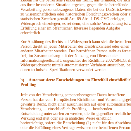
Zudem hat die betroffene Person das Recht, aus Gründen, die sich
aus ihrer besonderen Situation ergeben, gegen die sie betreffende
Verarbeitung personenbezogener Daten, die bei der DasStrickwiese
zu wissenschaftlichen oder historischen Forschungszwecken oder z
statistischen Zwecken gemäß Art. 89 Abs. 1 DS-GVO erfolgen,
Widerspruch einzulegen, es sei denn, eine solche Verarbeitung ist z
Erfüllung einer im öffentlichen Interesse liegenden Aufgabe
erforderlich.
Zur Ausübung des Rechts auf Widerspruch kann sich die betroffen
Person direkt an jeden Mitarbeiter der DasStrickwiesel oder einen
anderen Mitarbeiter wenden. Der betroffenen Person steht es ferne
frei, im Zusammenhang mit der Nutzung von Diensten der
Informationsgesellschaft, ungeachtet der Richtlinie 2002/58/EG, ih
Widerspruchsrecht mittels automatisierter Verfahren auszuüben, be
denen technische Spezifikationen verwendet werden.
h) Automatisierte Entscheidungen im Einzelfall einschließlic
Profiling
Jede von der Verarbeitung personenbezogener Daten betroffene
Person hat das vom Europäischen Richtlinien- und Verordnungsge
gewährte Recht, nicht einer ausschließlich auf einer automatisierte
Verarbeitung — einschließlich Profiling — beruhenden
Entscheidung unterworfen zu werden, die ihr gegenüber rechtliche
Wirkung entfaltet oder sie in ähnlicher Weise erheblich
beeinträchtigt, sofern die Entscheidung (1) nicht für den Abschluss
oder die Erfüllung eines Vertrags zwischen der betroffenen Person